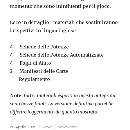
momento che sono ininfluenti per il gioco.
Ecco in dettaglio i materiali che sostituiranno
i rispettivi in lingua inglese:
4
Schede delle Potenze
4
Schede delle Potenze Automatizzate
4
Fogli di Aiuto
2
Manifesti delle Carte
1
Regolamento
Note:
tutti i materiali esposti in questa anteprima
sono bozze finali. La versione definitiva potrebbe
differire leggermente da quanto mostrato.
Posted
Categories
Tags
28 Aprile 2020
News
newsletter