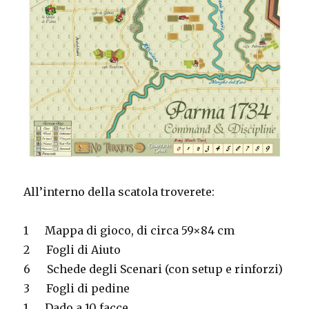
All’interno della scatola troverete:
1
Mappa di gioco, di circa 59×84 cm
2
Fogli di Aiuto
6
Schede degli Scenari (con setup e rinforzi)
3
Fogli di pedine
1
Dado a 10 facce