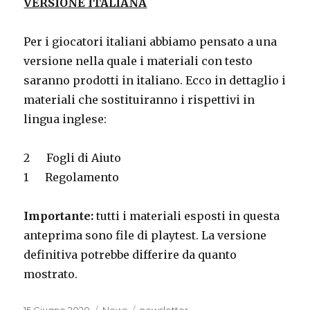
VERSIONE ITALIANA
Per i giocatori italiani abbiamo pensato a una
versione nella quale i materiali con testo
saranno prodotti in italiano. Ecco in dettaglio i
materiali che sostituiranno i rispettivi in
lingua inglese:
2
Fogli di Aiuto
1
Regolamento
Importante:
tutti i materiali esposti in questa
anteprima sono file di playtest. La versione
definitiva potrebbe differire da quanto
mostrato.
Posted
Categories
Tags