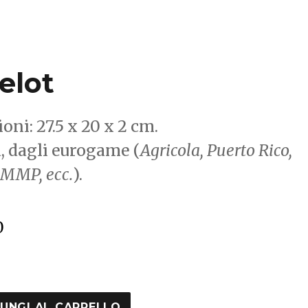
elot
ni: 27.5 x 20 x 2 cm.
a, dagli eurogame (
Agricola, Puerto Rico,
MMP, ecc.
).
0
apedine
lot
UNGI AL CARRELLO