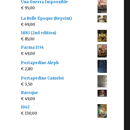
Una Guerra Impossible
€
95,00
La Belle Époque (Reprint)
€
69,00
1883 (2nd edition)
€
85,00
Parma 1734
€
49,00
Portapedine Aleph
€
2,80
Portapedine Camelot
€
3,50
Baroque
€
49,00
1947
€
130,00