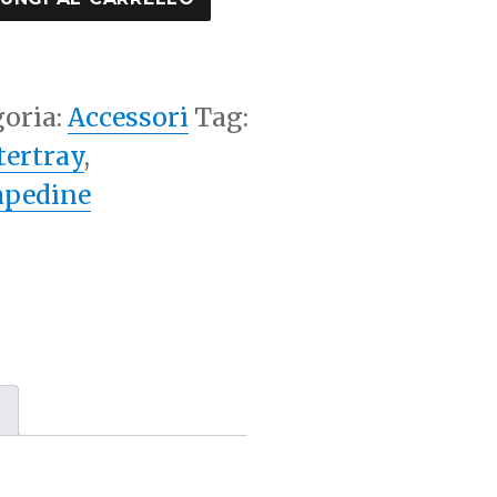
tità
goria:
Accessori
Tag:
tertray
,
apedine
e