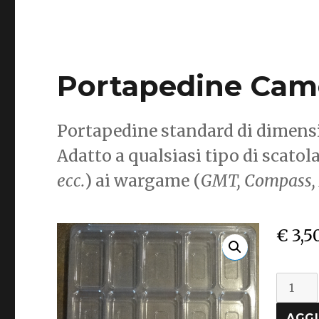
Portapedine Cam
Portapedine standard di dimensio
Adatto a qualsiasi tipo di scatol
ecc.
) ai wargame (
GMT, Compass, 
€
3,5
Port
Came
AGGI