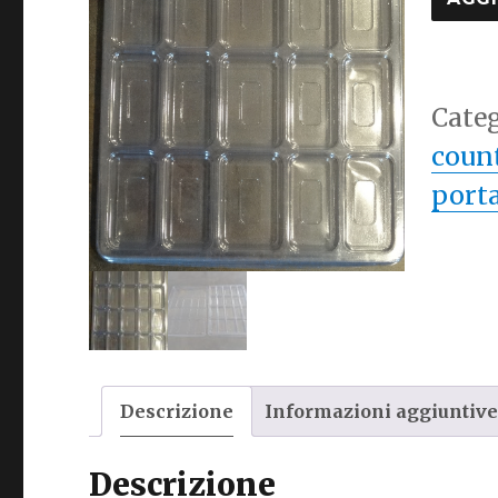
quan
Cate
coun
port
Descrizione
Informazioni aggiuntiv
Descrizione